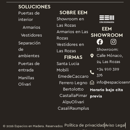
SOLUCIONES
SOBRE EEM
Puertas de
Showroom en
interior
Las Rozas
Armarios
EEM
Armarios en Las
SHOWROOM
Vestidores
Rozas
Separación
Vestidores en
de
Showroom:
Las Rozas
ambientes
FIRMAS
Calle Mónaco,
24 Las Rozas
Puertas de
Santa Lucia
+34 910 329
entrada
Mobili
376
Emede
Caccaro
Manillas
info@espaciosen
Ferrero Legno
Olivari
Bertolotto
Horario bajo cita
Castalla
Pirnar
previa
Alpu
Olivari
Casali
Raumplus
Política de privacidad
Aviso Legal
© 2026 Espacios en Madera. Reservados