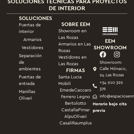
SOLUCIONES TÉCNICAS PARA PROYECTOS
DE INTERIOR
SOLUCIONES
SOBRE EEM
Puertas de
Showroom en
interior
Las Rozas
Armarios
EEM
Armarios en Las
SHOWROOM
Vestidores
Rozas
Separación
Vestidores en
de
Showroom:
Las Rozas
ambientes
FIRMAS
Calle Mónaco,
24 Las Rozas
Puertas de
Santa Lucia
+34 910 329
entrada
Mobili
376
Emede
Caccaro
Manillas
info@espaciosen
Ferrero Legno
Olivari
Bertolotto
Horario bajo cita
Castalla
Pirnar
previa
Alpu
Olivari
Casali
Raumplus