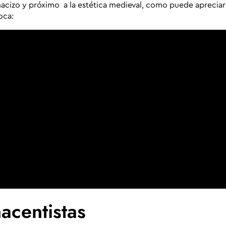
macizo y próximo a la estética medieval, como puede apreciar
oca:
acentistas