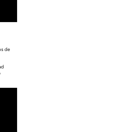
os de
ad
e