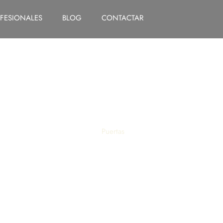
FESIONALES
BLOG
CONTACTAR
ertas interior y exter
as renacentistas y ba
Puertas