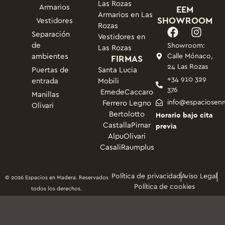
Las Rozas
Armarios
EEM
Armarios en Las
SHOWROOM
Vestidores
Rozas
Separación
Vestidores en
de
Showroom:
Las Rozas
ambientes
FIRMAS
Calle Mónaco,
24 Las Rozas
Puertas de
Santa Lucia
+34 910 329
entrada
Mobili
376
Emede
Caccaro
Manillas
info@espaciosen
Ferrero Legno
Olivari
Bertolotto
Horario bajo cita
Castalla
Pirnar
previa
Alpu
Olivari
Casali
Raumplus
Política de privacidad
Aviso Legal
© 2026 Espacios en Madera. Reservados
Política de cookies
todos los derechos.