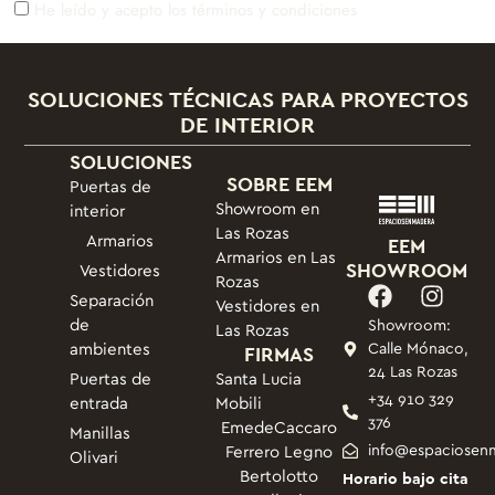
He leído y acepto los términos y condiciones
SOLUCIONES TÉCNICAS PARA PROYECTOS
DE INTERIOR
SOLUCIONES
SOBRE EEM
Puertas de
Showroom en
interior
Las Rozas
Armarios
EEM
Armarios en Las
SHOWROOM
Vestidores
Rozas
Separación
Vestidores en
de
Showroom:
Las Rozas
ambientes
FIRMAS
Calle Mónaco,
24 Las Rozas
Puertas de
Santa Lucia
+34 910 329
entrada
Mobili
376
Emede
Caccaro
Manillas
info@espaciosen
Ferrero Legno
Olivari
Bertolotto
Horario bajo cita