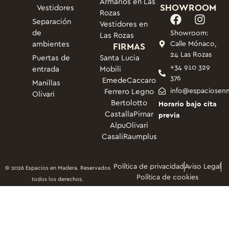
Armarios en Las
SHOWROOM
Vestidores
Rozas
Separación
Vestidores en
de
Showroom:
Las Rozas
ambientes
FIRMAS
Calle Mónaco,
24 Las Rozas
Puertas de
Santa Lucia
+34 910 329
entrada
Mobili
376
Emede
Caccaro
Manillas
info@espaciosen
Ferrero Legno
Olivari
Bertolotto
Horario bajo cita
Castalla
Pirnar
previa
Alpu
Olivari
Casali
Raumplus
Política de privacidad
Aviso Legal
© 2026 Espacios en Madera. Reservados
Política de cookies
todos los derechos.