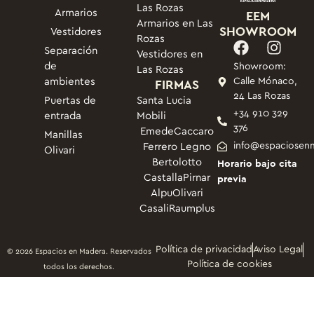
Las Rozas
Armarios
EEM
Armarios en Las
SHOWROOM
Vestidores
Rozas
Separación
Vestidores en
de
Showroom:
Las Rozas
ambientes
FIRMAS
Calle Mónaco,
24 Las Rozas
Puertas de
Santa Lucia
+34 910 329
entrada
Mobili
376
Emede
Caccaro
Manillas
info@espaciosen
Ferrero Legno
Olivari
Bertolotto
Horario bajo cita
Castalla
Pirnar
previa
Alpu
Olivari
Casali
Raumplus
Política de privacidad
Aviso Legal
© 2026 Espacios en Madera. Reservados
Política de cookies
todos los derechos.