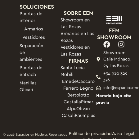
SOLUCIONES
SOBRE EEM
Puertas de
Showroom en
interior
Las Rozas
Armarios
EEM
Armarios en Las
SHOWROOM
Vestidores
Rozas
Separación
Vestidores en
de
Showroom:
Las Rozas
ambientes
FIRMAS
Calle Mónaco,
24 Las Rozas
Puertas de
Santa Lucia
+34 910 329
entrada
Mobili
376
Emede
Caccaro
Manillas
info@espaciosen
Ferrero Legno
Olivari
Bertolotto
Horario bajo cita
Castalla
Pirnar
previa
Alpu
Olivari
Casali
Raumplus
Política de privacidad
Aviso Legal
© 2026 Espacios en Madera. Reservados