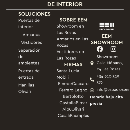
DE INTERIOR
SOLUCIONES
SOBRE EEM
Puertas de
Showroom en
interior
Las Rozas
Armarios
EEM
Armarios en Las
SHOWROOM
Vestidores
Rozas
Separación
Vestidores en
de
Showroom:
Las Rozas
ambientes
FIRMAS
Calle Mónaco,
24 Las Rozas
Puertas de
Santa Lucia
+34 910 329
entrada
Mobili
376
Emede
Caccaro
Manillas
info@espaciosen
Ferrero Legno
Olivari
Bertolotto
Horario bajo cita
Castalla
Pirnar
previa
Alpu
Olivari
Casali
Raumplus