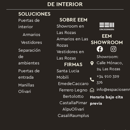
DE INTERIOR
SOLUCIONES
SOBRE EEM
Puertas de
Showroom en
interior
Las Rozas
Armarios
EEM
Armarios en Las
SHOWROOM
Vestidores
Rozas
Separación
Vestidores en
de
Showroom:
Las Rozas
ambientes
FIRMAS
Calle Mónaco,
24 Las Rozas
Puertas de
Santa Lucia
+34 910 329
entrada
Mobili
376
Emede
Caccaro
Manillas
info@espaciosen
Ferrero Legno
Olivari
Bertolotto
Horario bajo cita
Castalla
Pirnar
previa
Alpu
Olivari
Casali
Raumplus