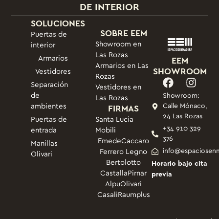
DE INTERIOR
SOLUCIONES
SOBRE EEM
Puertas de
Showroom en
interior
Las Rozas
Armarios
EEM
Armarios en Las
SHOWROOM
Vestidores
Rozas
Separación
Vestidores en
de
Showroom:
Las Rozas
ambientes
FIRMAS
Calle Mónaco,
24 Las Rozas
Puertas de
Santa Lucia
+34 910 329
entrada
Mobili
376
Emede
Caccaro
Manillas
info@espaciosen
Ferrero Legno
Olivari
Bertolotto
Horario bajo cita
Castalla
Pirnar
previa
Alpu
Olivari
Casali
Raumplus