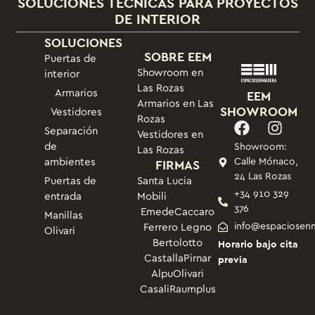
SOLUCIONES TÉCNICAS PARA PROYECTOS
DE INTERIOR
SOLUCIONES
SOBRE EEM
Puertas de
Showroom en
interior
Las Rozas
Armarios
EEM
Armarios en Las
SHOWROOM
Vestidores
Rozas
Separación
Vestidores en
de
Showroom:
Las Rozas
ambientes
FIRMAS
Calle Mónaco,
24 Las Rozas
Puertas de
Santa Lucia
+34 910 329
entrada
Mobili
376
Emede
Caccaro
Manillas
info@espaciosen
Ferrero Legno
Olivari
Bertolotto
Horario bajo cita
Castalla
Pirnar
previa
Alpu
Olivari
Casali
Raumplus