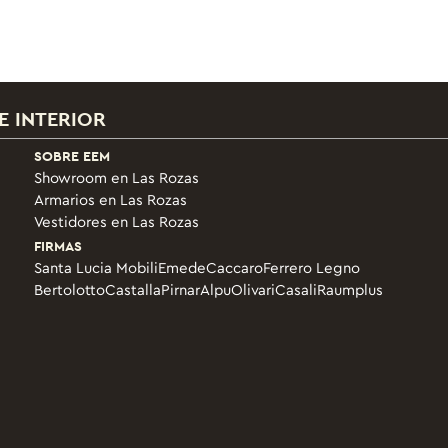
E INTERIOR
SOBRE EEM
Showroom en Las Rozas
Armarios en Las Rozas
Vestidores en Las Rozas
FIRMAS
Santa Lucia Mobili
Emede
Caccaro
Ferrero Legno
Bertolotto
Castalla
Pirnar
Alpu
Olivari
Casali
Raumplus