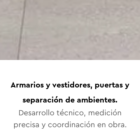
Armarios y vestidores, puertas y
ESPACIOS EN MADERA
Especialistas en
separación de ambientes.
soluciones técnicas
Desarrollo técnico, medición
para proyectos de
precisa y coordinación en obra.
interior