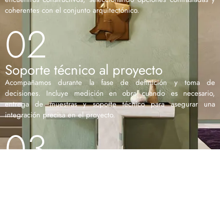
coherentes con el conjunto arquitectónico.
02
Soporte técnico al proyecto
Acompañamos durante la fase de definición y toma de
decisiones. Incluye medición en obra cuando es necesario,
entrega de muestras y soporte técnico para asegurar una
integración precisa en el proyecto.
03
Gestión y ejecución
Planificamos el pedido, coordinamos la logística y supervisamos la
instalación en obra. Realizamos seguimiento técnico para
garantizar el correcto encaje con el resto de oficios y el desarrollo
ordenado del proyecto.